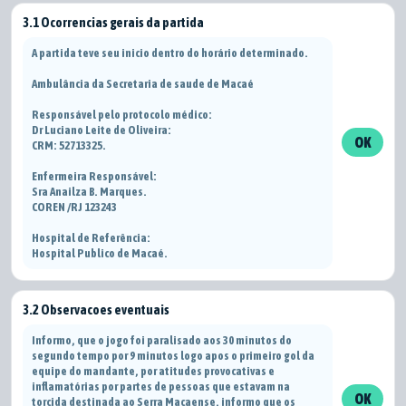
3.1 Ocorrencias gerais da partida
A partida teve seu inicio dentro do horário determinado.
Ambulância da Secretaria de saude de Macaé
Responsável pelo protocolo médico:
Dr Luciano Leite de Oliveira:
OK
CRM: 52713325.
Enfermeira Responsável:
Sra Anailza B. Marques.
COREN /RJ 123243
Hospital de Referência:
Hospital Publico de Macaé.
3.2 Observacoes eventuais
Informo, que o jogo foi paralisado aos 30 minutos do
segundo tempo por 9 minutos logo apos o primeiro gol da
equipe do mandante, por atitudes provocativas e
inflamatórias por partes de pessoas que estavam na
OK
torcida destinada ao Serra Macaense, informo que os