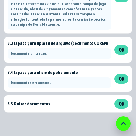
mesmos bateram nos vidros que separam o campo de jogo
e a torcida, além de xingamentos com ofensas e gestos
destinadas a torcida visitante. vale ressaltar que a
situação foi controlada por membros da comissão técnica
da equipe do Serra Macaense.
3.3 Espaco para upload de arquivo (documento COREN)
OK
Documento em anexo.
3.4 Espaco para oficio de policiamento
OK
Documentos em anexos.
3.5 Outros documentos
OK
keyboard_arrow_up