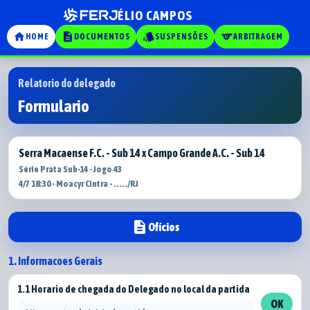
ÉLIO CAMPOS
home
description
style
sports
HOME
DOCUMENTOS
SUSPENSÕES
ARBITRAGEM
Relatorio do delegado
Formulario
Serra Macaense F.C. - Sub 14 x Campo Grande A.C. - Sub 14
Série Prata Sub-14 - Jogo 43
4/7 18:30 - Moacyr Cintra - ...../RJ
description
Ofícios
1. Informacoes Gerais
1.1 Horario de chegada do Delegado no local da partida
OK