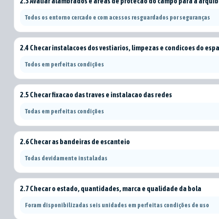
2.3 Avaliar alambrados e areas de protecao do campo para a arqu
Todos os entorno cercado e com acessos resguardados por seguranças
2.4 Checar instalacoes dos vestiarios, limpezas e condicoes do esp
Todos em perfeitas condições
2.5 Checar fixacao das traves e instalacao das redes
Todas em perfeitas condições
2.6 Checar as bandeiras de escanteio
Todas devidamente instaladas
2.7 Checar o estado, quantidades, marca e qualidade da bola
Foram disponibilizadas seis unidades em perfeitas condições de uso