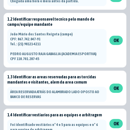
Chegada uma hora e meia antes da partida.
1.2 Identificar responsavel tecnico pelo mando de
campo/equipe mandante
João Mário dos Santos Reigota (campo)
CPF: 867.742.047-91
OK
Tel.: (21) 98121-4211
PEDRO AUGUSTO RAJA GABAGLIA (ACADEMIA ESPORTIVA)
CPF 118.701.287-45
1.3 Identificar as areas reservadas para as torcidas
mandantes e visitantes, alem da area comum
OK
ÁREA RESERVADA ATRÁS DO ALAMBRADO LADO OPOSTO AO
BANCO DE RESERVAS
1.4 Identificar vestiarios para as equipes e arbitragem
OK
Foi identificado vestiários n° 4 e 5 para as equipes e n° 6
para equipe de arbitragem.