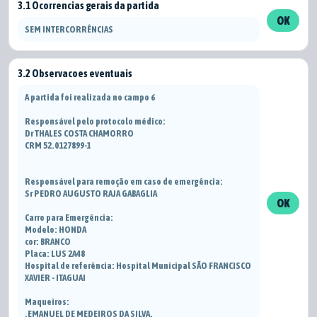
3.1 Ocorrencias gerais da partida
OK
SEM INTERCORRÊNCIAS
3.2 Observacoes eventuais
A partida foi realizada no campo 6
Responsável pelo protocolo médico:
Dr THALES COSTA CHAMORRO
CRM 52.0127899-1
Responsável para remoção em caso de emergência:
Sr PEDRO AUGUSTO RAJA GABAGLIA
OK
Carro para Emergência:
Modelo: HONDA
cor: BRANCO
Placa: LUS 2A48
Hospital de referência: Hospital Municipal SÃO FRANCISCO
XAVIER - ITAGUAI
Maqueiros:
.EMANUEL DE MEDEIROS DA SILVA,