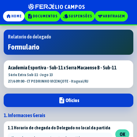
ÉLIO CAMPOS
home
description
style
sports
HOME
DOCUMENTOS
SUSPENSÕES
ARBITRAGEM
Relatorio do delegado
Formulario
Academia Esportiva - Sub-11 x Serra Macaense B - Sub-11
Série Extra Sub-11 - Jogo 13
27/6 09:00 - CT PEDRINHO VICENÇOTE - Itaguai/RJ
description
Ofícios
1. Informacoes Gerais
1.1 Horario de chegada do Delegado no local da partida
OK