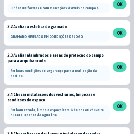
OK
Linhas uniformes e com marcações visíveis no campo 6
2.2 Avaliar a estetica do gramado
OK
GRAMADO NIVELADO EM CONDIÇÕES DE JOGO
2.3 Avaliar alambrados e areas de protecao do campo
para a arquibancada
OK
Em boas condições de segurança para a realização da
partida.
2.4 Checar instalacoes dos vestiarios, limpezas e
condicoes do espaco
OK
Em bom estado, limpo e espaço bom. Não possui chuveiro
quente, apenas de água fria.
2.5 Checar fixacao das traves e instalacao das redes