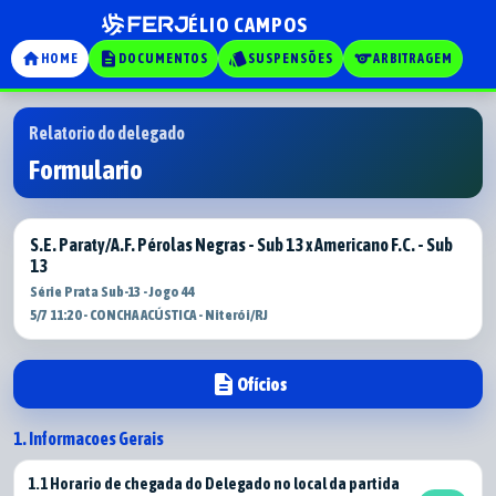
ÉLIO CAMPOS
home
description
style
sports
HOME
DOCUMENTOS
SUSPENSÕES
ARBITRAGEM
Relatorio do delegado
Formulario
S.E. Paraty/A.F. Pérolas Negras - Sub 13 x Americano F.C. - Sub
13
Série Prata Sub-13 - Jogo 44
5/7 11:20 - CONCHA ACÚSTICA - Niterói/RJ
description
Ofícios
1. Informacoes Gerais
1.1 Horario de chegada do Delegado no local da partida