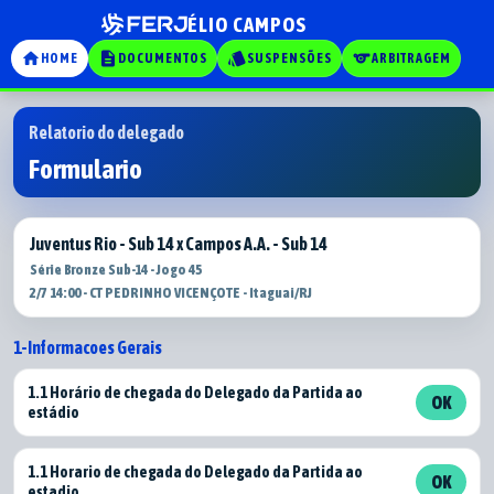
ÉLIO CAMPOS
home
description
style
sports
HOME
DOCUMENTOS
SUSPENSÕES
ARBITRAGEM
Relatorio do delegado
Formulario
Juventus Rio - Sub 14 x Campos A.A. - Sub 14
Série Bronze Sub-14 - Jogo 45
2/7 14:00 - CT PEDRINHO VICENÇOTE - Itaguai/RJ
1-Informacoes Gerais
1.1 Horário de chegada do Delegado da Partida ao
OK
estádio
1.1 Horario de chegada do Delegado da Partida ao
OK
estadio