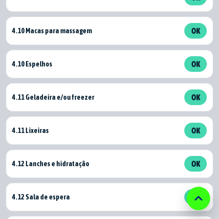
4.10 Macas para massagem
OK
4.10 Espelhos
OK
4.11 Geladeira e/ou freezer
OK
4.11 Lixeiras
OK
4.12 Lanches e hidratação
OK
keyboard_arrow_up
4.12 Sala de espera
OK