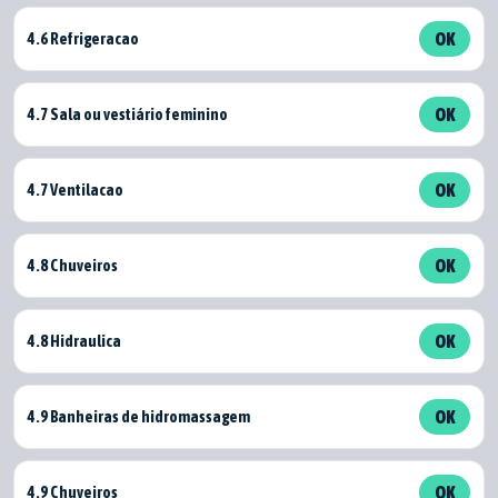
4.6 Refrigeracao
OK
4.7 Sala ou vestiário feminino
OK
4.7 Ventilacao
OK
4.8 Chuveiros
OK
4.8 Hidraulica
OK
4.9 Banheiras de hidromassagem
OK
4.9 Chuveiros
OK