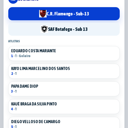
C.R. Flamengo - Sub-13
SAF Botafogo - Sub 13
ATLETAS
EDUARDO COSTA MARIANTE
1
- T - Goleiro
KAYO LIMA MARCELINO DOS SANTOS
2
- T
PAPA DAME DIOP
3
- T
KAUÊ BRAGA DA SILVA PINTO
4
- T
DIEGO VELLOSO DE CAMARGO
5
- T