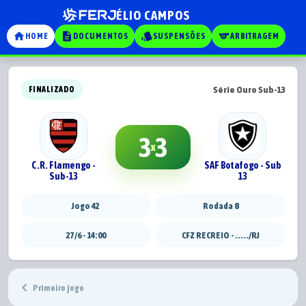
ÉLIO CAMPOS
home
description
style
sports
HOME
DOCUMENTOS
SUSPENSÕES
ARBITRAGEM
Série Ouro Sub-13
FINALIZADO
3
3
x
C.R. Flamengo -
SAF Botafogo - Sub
Sub-13
13
Jogo 42
Rodada 8
27/6 - 14:00
CFZ RECREIO - ...../RJ
chevron_left
Primeiro jogo