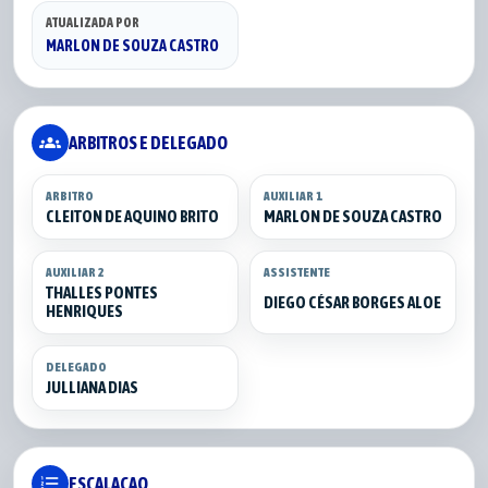
ATUALIZADA POR
MARLON DE SOUZA CASTRO
groups
ARBITROS E DELEGADO
ARBITRO
AUXILIAR 1
CLEITON DE AQUINO BRITO
MARLON DE SOUZA CASTRO
AUXILIAR 2
ASSISTENTE
THALLES PONTES
DIEGO CÉSAR BORGES ALOE
HENRIQUES
DELEGADO
JULLIANA DIAS
format_list_numbered
ESCALACAO