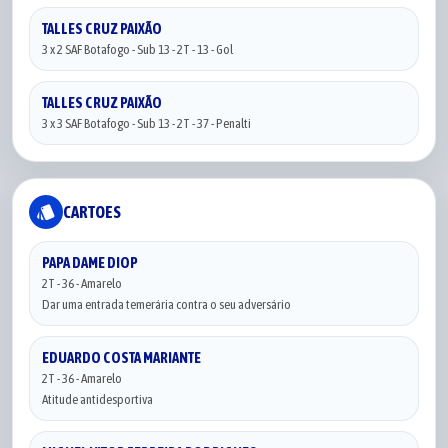
TALLES CRUZ PAIXÃO
3 x 2 SAF Botafogo - Sub 13 - 2T - 13 - Gol
TALLES CRUZ PAIXÃO
3 x 3 SAF Botafogo - Sub 13 - 2T - 37 - Penalti
style
CARTOES
PAPA DAME DIOP
2T - 36 - Amarelo
Dar uma entrada temerária contra o seu adversário
EDUARDO COSTA MARIANTE
2T - 36 - Amarelo
Atitude antidesportiva