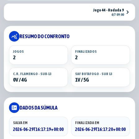
Jogo 44 - Rodada 9
chevron_right
4/7 09:00
query_stats
RESUMO DO CONFRONTO
JOGOS
FINALIZADOS
2
2
C.R. FLAMENGO - SUB-13
SAF BOTAFOGO - SUB 13
0V / 4G
1V / 5G
fact_check
DADOS DA SÚMULA
SALVA EM
FINALIZADA EM
2026-06-29T16:17:19+00:00
2026-06-29T16:17:20+00:00