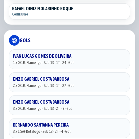
RAFAEL DINIZ MOLARINHO ROQUE
Comissao
sports_soccer
GOLS
IVAN LUCAS GOMES DE OLIVEIRA
1 x 0 C.R. Flamengo - Sub-13 - 1T - 24 - Gol
ENZO GABRIEL COSTA BARBOSA
2 x 0 C.R. Flamengo - Sub-13 - 1T - 27 - Gol
ENZO GABRIEL COSTA BARBOSA
3 x 0 C.R. Flamengo - Sub-13 - 2T - 9 - Gol
BERNARDO SANTANNA PEREIRA
3 x 1 SAF Botafogo - Sub 13 - 2T - 4 - Gol