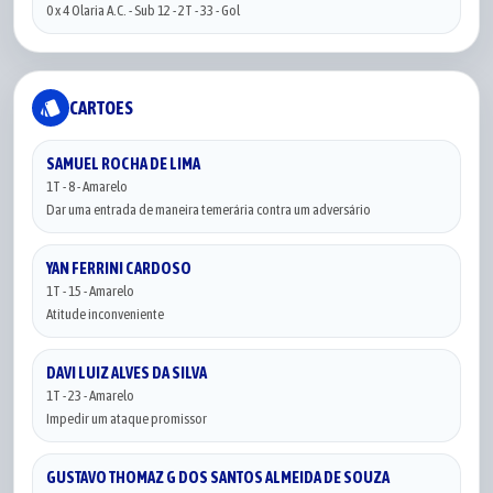
0 x 4 Olaria A.C. - Sub 12 - 2T - 33 - Gol
style
CARTOES
SAMUEL ROCHA DE LIMA
1T - 8 - Amarelo
Dar uma entrada de maneira temerária contra um adversário
YAN FERRINI CARDOSO
1T - 15 - Amarelo
Atitude inconveniente
DAVI LUIZ ALVES DA SILVA
1T - 23 - Amarelo
Impedir um ataque promissor
GUSTAVO THOMAZ G DOS SANTOS ALMEIDA DE SOUZA