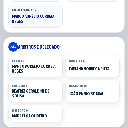
ATUALIZADA POR
MARCO AURÉLIO CORREIA
REGES
groups
ARBITROS E DELEGADO
ARBITRO
AUXILIAR 1
MARCO AURÉLIO CORREIA
FABIANA NOBREGA PITTA
REGES
AUXILIAR 2
ASSISTENTE
BEATRIZ GERALDINI DE
JOÃO ENNIO SOBRAL
SOUSA
DELEGADO
MARCELO LOUREIRO