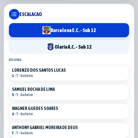
format_list_numbered
ESCALACAO
Barcelona E.C. - Sub 12
Olaria A.C. - Sub 12
ATLETAS
LORENZO DOS SANTOS LUCAS
1
- T - Goleiro
SAMUEL ROCHA DE LIMA
5
- T - Goleiro
WAGNER GUEDES SOARES
6
- T - Goleiro
ANTHONY GABRIEL MOREIRA DE DEUS
7
- T - Goleiro