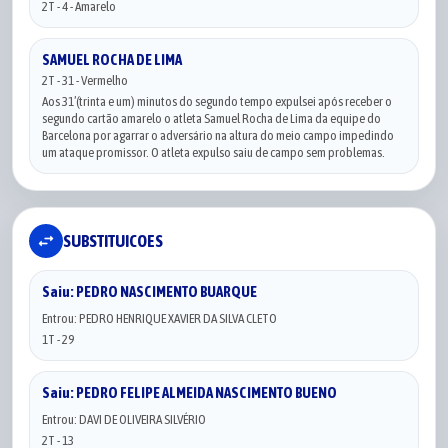
2T - 4 - Amarelo
SAMUEL ROCHA DE LIMA
2T - 31 - Vermelho
Aos 31’(trinta e um) minutos do segundo tempo expulsei após receber o
segundo cartão amarelo o atleta Samuel Rocha de Lima da equipe do
Barcelona por agarrar o adversário na altura do meio campo impedindo
um ataque promissor. O atleta expulso saiu de campo sem problemas.
swap_horiz
SUBSTITUICOES
Saiu: PEDRO NASCIMENTO BUARQUE
Entrou: PEDRO HENRIQUE XAVIER DA SILVA CLETO
1T - 29
Saiu: PEDRO FELIPE ALMEIDA NASCIMENTO BUENO
Entrou: DAVI DE OLIVEIRA SILVÉRIO
2T - 13