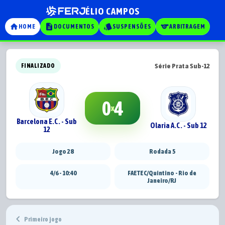
ÉLIO CAMPOS
home
description
style
sports
HOME
DOCUMENTOS
SUSPENSÕES
ARBITRAGEM
Série Prata Sub-12
FINALIZADO
0
4
x
Barcelona E.C. - Sub
Olaria A.C. - Sub 12
12
Jogo 28
Rodada 5
4/6 - 10:40
FAETEC/Quintino - Rio de
Janeiro/RJ
chevron_left
Primeiro jogo