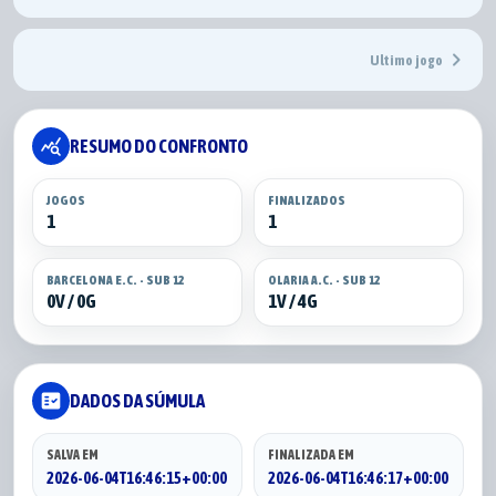
chevron_right
Ultimo jogo
query_stats
RESUMO DO CONFRONTO
JOGOS
FINALIZADOS
1
1
BARCELONA E.C. - SUB 12
OLARIA A.C. - SUB 12
0V / 0G
1V / 4G
fact_check
DADOS DA SÚMULA
SALVA EM
FINALIZADA EM
2026-06-04T16:46:15+00:00
2026-06-04T16:46:17+00:00