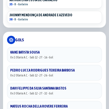
ARTHUR LYRA COSTA DE CARVALHO
35
- R - Goleiro
JHONNY MENDONÇA DE ANDRADE E AZEVEDO
38
- R - Goleiro
sports_soccer
GOLS
KAIKE BATISTA SOUSA
0 x 1 Olaria A.C. - Sub 12 - 2T - 16 - Gol
PEDRO LUCCA RODRIGUES TEIXEIRA BARBOSA
0 x 2 Olaria A.C. - Sub 12 - 2T - 26 - Gol
DAVI FELIPPE DA SILVA SANTANA BASTOS
0 x 3 Olaria A.C. - Sub 12 - 2T - 32 - Gol
MATEUS ROCHA DELLA ROVERE FERREIRA