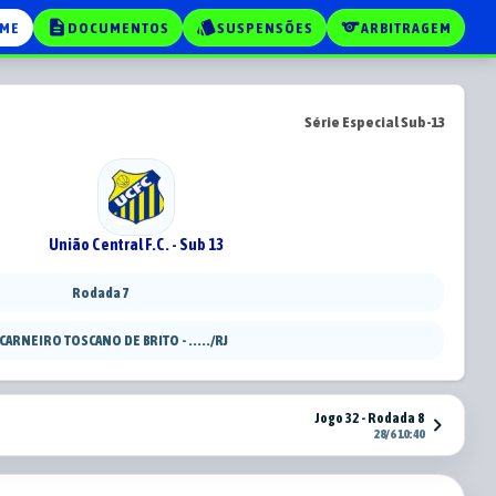
description
style
sports
ME
DOCUMENTOS
SUSPENSÕES
ARBITRAGEM
Série Especial Sub-13
União Central F.C. - Sub 13
Rodada 7
 CARNEIRO TOSCANO DE BRITO - ...../RJ
Jogo 32 - Rodada 8
chevron_right
28/6 10:40