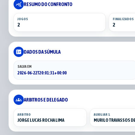
query_stats
RESUMO DO CONFRONTO
JOGOS
FINALIZADOS
2
2
fact_check
DADOS DA SÚMULA
SALVA EM
2026-06-22T20:01:31+00:00
groups
ARBITROS E DELEGADO
ARBITRO
AUXILIAR 1
JORGE LUCAS ROCHA LIMA
MURILO TRAVASSOS DE