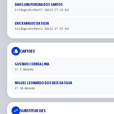
DAVI LUKA PEREIRA DOS SANTOS
3 x 3 Angra dos Reis F.C - Sub-13 - 2T - 24 - Gol
ERICK ARAUJO DA SILVA
4 x 3 Angra dos Reis F.C - Sub-13 - 2T - 29 - Gol
style
CARTOES
GUSTAVO CORREA LIMA
1T - 9 - Amarelo
MIGUEL LEONARDO DOS REIS DA SILVA
2T - 18 - Amarelo
swap_horiz
SUBSTITUICOES