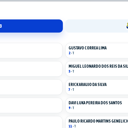
13
GUSTAVO CORREA LIMA
2
- T
MIGUEL LEONARDO DOS REIS DA SI
5
- T
ERICK ARAUJO DA SILVA
7
- T
DAVI LUKA PEREIRA DOS SANTOS
9
- T
PAULO RICARDO MARTINS GENELICI
11
- T