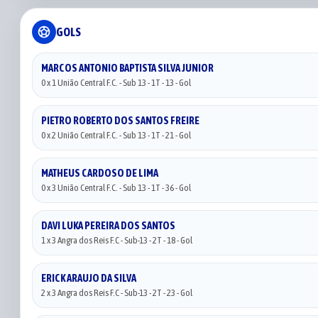
sports_soccer
GOLS
MARCOS ANTONIO BAPTISTA SILVA JUNIOR
0 x 1 União Central F.C. - Sub 13 - 1T - 13 - Gol
PIETRO ROBERTO DOS SANTOS FREIRE
0 x 2 União Central F.C. - Sub 13 - 1T - 21 - Gol
MATHEUS CARDOSO DE LIMA
0 x 3 União Central F.C. - Sub 13 - 1T - 36 - Gol
DAVI LUKA PEREIRA DOS SANTOS
1 x 3 Angra dos Reis F.C - Sub-13 - 2T - 18 - Gol
ERICK ARAUJO DA SILVA
2 x 3 Angra dos Reis F.C - Sub-13 - 2T - 23 - Gol