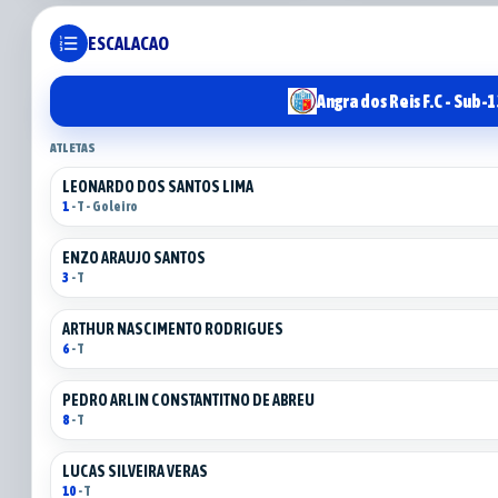
format_list_numbered
ESCALACAO
Angra dos Reis F.C - Sub-
ATLETAS
LEONARDO DOS SANTOS LIMA
1
- T - Goleiro
ENZO ARAUJO SANTOS
3
- T
ARTHUR NASCIMENTO RODRIGUES
6
- T
PEDRO ARLIN CONSTANTITNO DE ABREU
8
- T
LUCAS SILVEIRA VERAS
10
- T