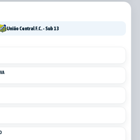
União Central F.C. - Sub 13
LVA
O