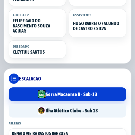
AUXILIAR 2
ASSISTENTE
FELIPE GAIO DO
HUGO BARRETO FACUNDO
NASCIMENTO SOUZA
DE CASTRO E SILVA
AGUIAR
DELEGADO
CLEYTUIL SANTOS
format_list_numbered
ESCALACAO
Serra Macaense B - Sub-13
Ilha Atlético Clube - Sub 13
ATLETAS
RENATO VIEIRA BASTOS BARBOSA