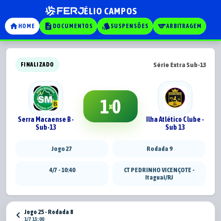
ÉLIO CAMPOS
home
description
style
sports
HOME
DOCUMENTOS
SUSPENSÕES
ARBITRAGEM
Série Extra Sub-13
FINALIZADO
1
0
x
Serra Macaense B -
Ilha Atlético Clube -
Sub-13
Sub 13
Jogo 27
Rodada 9
4/7 - 10:40
CT PEDRINHO VICENÇOTE -
Itaguai/RJ
Jogo 25 - Rodada 8
chevron_left
1/7 15:00