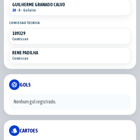
GUILHERME GRANADO CALVO
24
- R - Goleiro
COMISSAO TECNICA
109329
Comissao
RENE PADILHA
Comissao
sports_soccer
GOLS
Nenhum gol registrado.
style
CARTOES