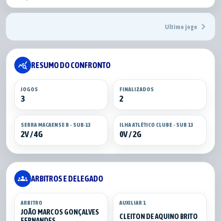
chevron_right
Ultimo jogo
query_stats
RESUMO DO CONFRONTO
JOGOS
FINALIZADOS
3
2
SERRA MACAENSE B - SUB-13
ILHA ATLÉTICO CLUBE - SUB 13
2V / 4G
0V / 2G
groups
ARBITROS E DELEGADO
ARBITRO
AUXILIAR 1
JOÃO MARCOS GONÇALVES
CLEITON DE AQUINO BRITO
FERNANDES