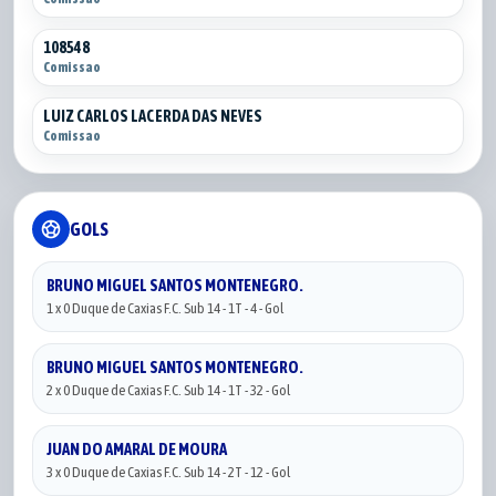
108548
Comissao
LUIZ CARLOS LACERDA DAS NEVES
Comissao
sports_soccer
GOLS
BRUNO MIGUEL SANTOS MONTENEGRO.
1 x 0 Duque de Caxias F.C. Sub 14 - 1T - 4 - Gol
BRUNO MIGUEL SANTOS MONTENEGRO.
2 x 0 Duque de Caxias F.C. Sub 14 - 1T - 32 - Gol
JUAN DO AMARAL DE MOURA
3 x 0 Duque de Caxias F.C. Sub 14 - 2T - 12 - Gol