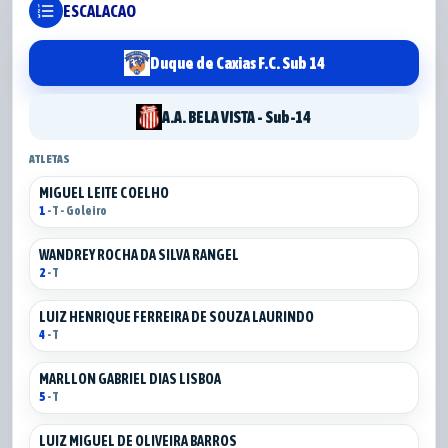
format_list_numbered
ESCALACAO
Duque de Caxias F.C. Sub 14
A.A. BELA VISTA - Sub-14
ATLETAS
MIGUEL LEITE COELHO
1
- T - Goleiro
WANDREY ROCHA DA SILVA RANGEL
2
- T
LUIZ HENRIQUE FERREIRA DE SOUZA LAURINDO
4
- T
MARLLON GABRIEL DIAS LISBOA
5
- T
LUIZ MIGUEL DE OLIVEIRA BARROS