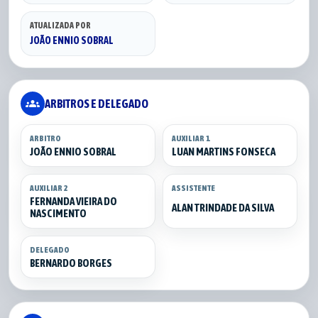
ATUALIZADA POR
JOÃO ENNIO SOBRAL
groups
ARBITROS E DELEGADO
ARBITRO
AUXILIAR 1
JOÃO ENNIO SOBRAL
LUAN MARTINS FONSECA
AUXILIAR 2
ASSISTENTE
FERNANDA VIEIRA DO
ALAN TRINDADE DA SILVA
NASCIMENTO
DELEGADO
BERNARDO BORGES