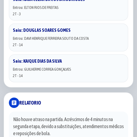
Entrou: ELTON RIOS DE FREITAS
2T - 3
Saiu: DOUGLAS SOARES GOMES
Entrou: DAVI HENRIQUE FERREIRA SOUTO DA COSTA
2T - 14
Saiu: KAIQUE DIAS DA SILVA
Entrou: GUILHERME CORREA GONÇALVES
2T - 14
article
RELATORIO
Não houve atraso na partida. Acréscimos de 4 minutos na
segunda etapa, devido a substituições, atendimentos médicos
e reposições de bola.