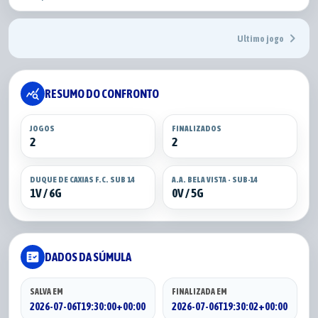
chevron_right
Ultimo jogo
query_stats
RESUMO DO CONFRONTO
JOGOS
FINALIZADOS
2
2
DUQUE DE CAXIAS F.C. SUB 14
A.A. BELA VISTA - SUB-14
1V / 6G
0V / 5G
fact_check
DADOS DA SÚMULA
SALVA EM
FINALIZADA EM
2026-07-06T19:30:00+00:00
2026-07-06T19:30:02+00:00