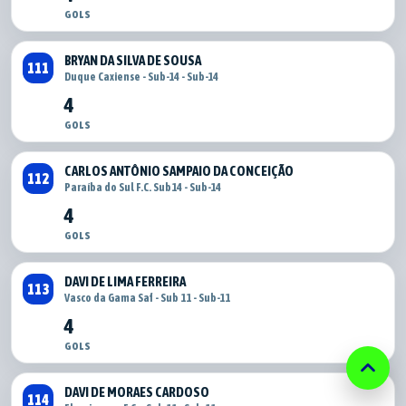
GOLS
BRYAN DA SILVA DE SOUSA
111
Duque Caxiense - Sub-14 - Sub-14
4
GOLS
CARLOS ANTÔNIO SAMPAIO DA CONCEIÇÃO
112
Paraíba do Sul F.C. Sub14 - Sub-14
4
GOLS
DAVI DE LIMA FERREIRA
113
Vasco da Gama Saf - Sub 11 - Sub-11
4
GOLS
keyboard_arrow_up
DAVI DE MORAES CARDOSO
114